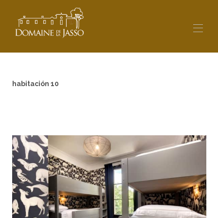
Inicio
Visión general
habitación 10
Alojamiento
▾
Tarifas
Disponibilidad
Mapa
Contacto