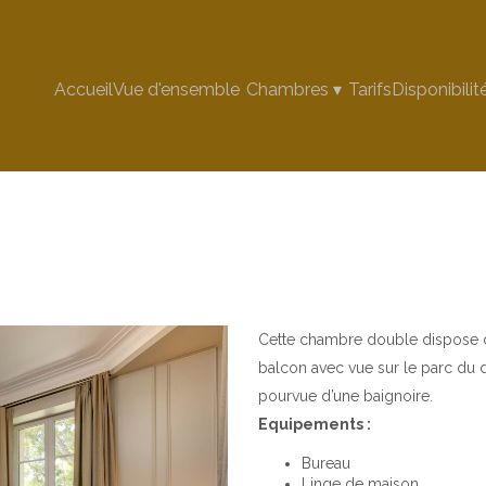
Accueil
Vue d'ensemble
Chambres
▾
Tarifs
Disponibilit
Cette chambre double dispose de
balcon avec vue sur le parc du d
pourvue d’une baignoire.
Equipements :
Bureau
Linge de maison